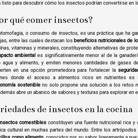
 listo para descubrir cómo los insectos podrían convertirse en l
or qué comer insectos?
ntomofagia, o consumo de insectos, es una práctica que ha ga
jas, entre las cuales destacan los
beneficios nutricionales de l
ínas, vitaminas y minerales, constituyendo alternativas de pro
mpacto ambiental
es significativamente menor al de la ganaderí
 agua y alimento, y emiten menores cantidades de gases de e
ierten en una opción prometedora para fortalecer la
segurida
ones donde el acceso a alimentos ricos en nutrientes es l
ronomía sostenible
no solo propone una solución a los retos m
demás abre un abanico de sabores y texturas para explorar en el 
riedades de insectos en la cocina
insectos comestibles
constituyen una fuente nutricional rica y 
tica cultural en muchas partes del mundo. Entre los artrópodo
rillos como alimento
, conocidos por su sabor ligeramente a nuez