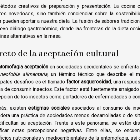
étodos creativos de preparación y presentación. La cocina 
res novedosos, sino también concienciar sobre la sostenibili
 pueden aportar a nuestra dieta. La fusión de sabores tradicion
evo diálogo gastronómico, donde las fronteras de la dieta occi
ínas alternativas en la mesa.
 reto de la aceptación cultural
ntomofagia aceptación
en sociedades occidentales se enfrenta a
a
neofobia alimentaria
, un término técnico que describe el 
ipales desafíos es el llamado
factor asquerosidad
, una respue
ea de consumir insectos. Este factor está fuertemente arraigado
epción de los insectos como portadores de enfermedades o con
ás, existen
estigmas sociales
asociados al consumo de inse
dera una práctica de sociedades menos desarrolladas o de sit
dificultan su aceptación. Frente a este panorama, se están d
ficar estas percepciones negativas. Entre ellas, se encu
icios nutricionales y medioambientales de la entomofagia, así