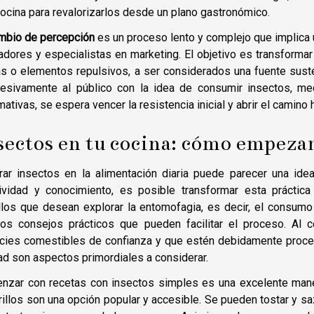
cocina para revalorizarlos desde un plano gastronómico.
mbio de percepción
es un proceso lento y complejo que implica u
dores y especialistas en marketing. El objetivo es transforma
s o elementos repulsivos, a ser considerados una fuente susten
resivamente al público con la idea de consumir insectos, me
mativas, se espera vencer la resistencia inicial y abrir el camino
sectos en tu cocina: cómo empeza
rar insectos en la alimentación diaria puede parecer una ide
tividad y conocimiento, es posible transformar esta práctica 
los que desean explorar la entomofagia, es decir, el consumo
nos consejos prácticos que pueden facilitar el proceso. Al c
cies comestibles de confianza y que estén debidamente proce
ad son aspectos primordiales a considerar.
nzar con recetas con insectos simples es una excelente mane
rillos son una opción popular y accesible. Se pueden tostar y s