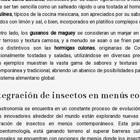
 ser tan sencilla como un salteado rápido o una tostada al horno
ulines
, típicos de la cocina mexicana, son apreciados por su sa
dos con limón y sal, o bien, incorporados en platillos complejos
tro lado, los
gusanos de maguey
se consideran un manjar en
 terroso y textura carnosa, y a menudo se asan o se frien par
s distintivos son las
hormigas culonas
, originarias de C
icionalmente tostadas y saladas, utilizándose en diversas p
s ejemplos muestran la vasta gama de sabores y texturas 
mporánea y tradicional, abriendo un abanico de posibilidades par
istema alimentario global.
tegración de insectos en menús 
stronomía se encuentra en un constante proceso de evolución,
s innovadores alrededor del mundo están explorando nuevas fr
gración de insectos en menús contemporáneos. Esta prác
roentomología, está ganando terreno al superar barreras cul
nsales se encuentran con opciones de menús donde los insect