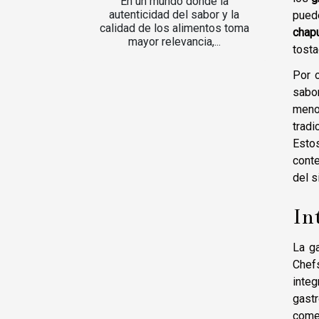
En un mundo donde la
autenticidad del sabor y la
puede
calidad de los alimentos toma
chap
mayor relevancia,...
tosta
Por o
sabor
meno
trad
Esto
conte
del s
In
La ga
Chef
inte
gast
come