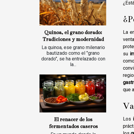
¿Está
¿P
Quinoa, el grano dorado:
La e
Tradiciones y modernidad
venta
prote
La quinoa, ese grano milenario
bautizado como el "grano
su
i
dorado", se ha entrelazado con
como
la...
conv
regi
gast
que a
Va
Los
El renacer de los
prác
fermentados caseros
los
g