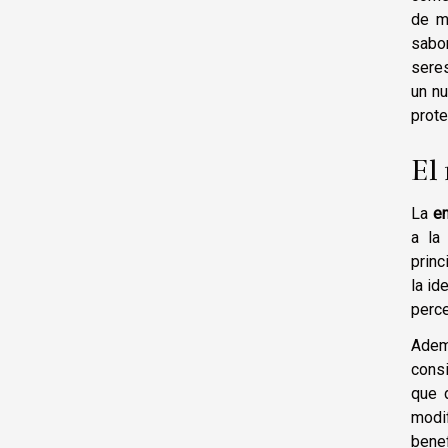
de m
sabo
seres
un nu
prote
El
La
e
a l
princ
la id
perc
Adem
consi
que 
modi
benef