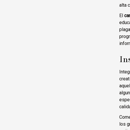
alta 
El
ca
educa
plaga
prog
infor
In
Integ
crea
aquel
algu
espe
calid
Come
los g