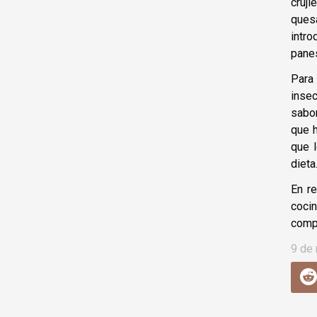
cruj
quesa
intro
panes
Para 
insec
sabor
que h
que 
dieta
En r
coci
compo
9 de