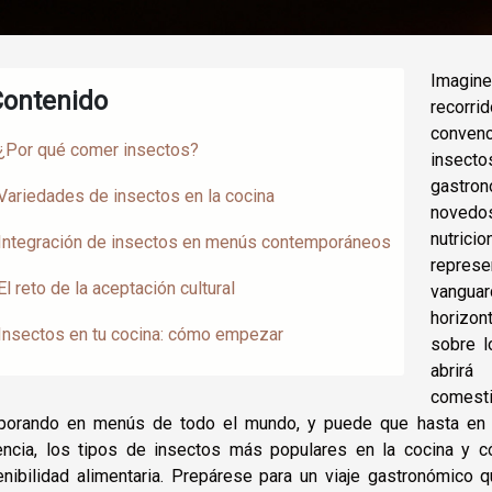
Imagin
Contenido
recorri
convenc
¿Por qué comer insectos?
insecto
gastro
Variedades de insectos en la cocina
novedo
nutrici
Integración de insectos en menús contemporáneos
repres
El reto de la aceptación cultural
vanguar
horizon
Insectos en tu cocina: cómo empezar
sobre l
abrirá
comesti
rporando en menús de todo el mundo, y puede que hasta en 
encia, los tipos de insectos más populares en la cocina y
enibilidad alimentaria. Prepárese para un viaje gastronómico 