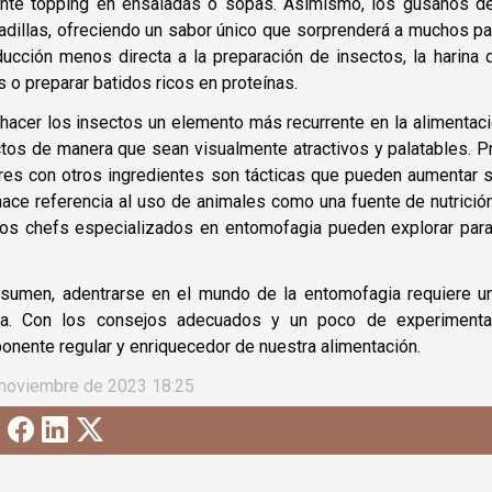
iente topping en ensaladas o sopas. Asimismo, los gusanos 
dillas, ofreciendo un sabor único que sorprenderá a muchos p
ducción menos directa a la preparación de insectos, la harina d
 o preparar batidos ricos en proteínas.
hacer los insectos un elemento más recurrente en la alimentac
tos de manera que sean visualmente atractivos y palatables. P
es con otros ingredientes son tácticas que pueden aumentar su
ace referencia al uso de animales como una fuente de nutrició
los chefs especializados en entomofagia pueden explorar para 
.
esumen, adentrarse en el mundo de la entomofagia requiere una
na. Con los consejos adecuados y un poco de experimentac
nente regular y enriquecedor de nuestra alimentación.
 noviembre de 2023 18:25