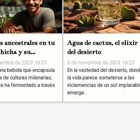
s ancestrales en tu
Agua de cactus, el elixir
Chicha y su
del desierto
ción
iembre de 2023 18:25
9 de noviembre de 2023 18:25
una bebida que encapsula
En la vastedad del desierto, don
a de culturas milenarias,
la vida parece someterse a las
se ha fermentado a través
inclemencias de un sol implacabl
emerge...