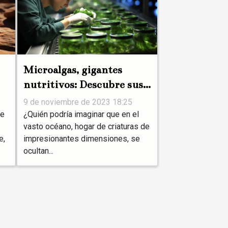
Microalgas, gigantes
nutritivos: Descubre sus
beneficios
9 de noviembre de 2023 18:25
de
¿Quién podría imaginar que en el
vasto océano, hogar de criaturas de
e,
impresionantes dimensiones, se
ocultan...