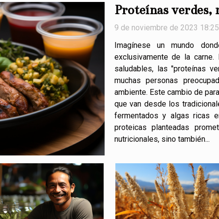
Proteínas verdes, m
9 de noviembre de 2023 18:25
Imagínese un mundo dond
exclusivamente de la carne. 
saludables, las "proteínas v
muchas personas preocupad
ambiente. Este cambio de para
que van desde los tradiciona
fermentados y algas ricas e
proteicas planteadas prome
nutricionales, sino también...