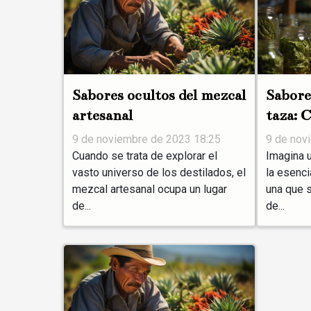
Sabores ocultos del mezcal
Sabore
artesanal
taza: 
revolu
9 de noviembre de 2023 18:25
9 de nov
Cuando se trata de explorar el
Imagina 
vasto universo de los destilados, el
la esenci
mezcal artesanal ocupa un lugar
una que 
de...
de...